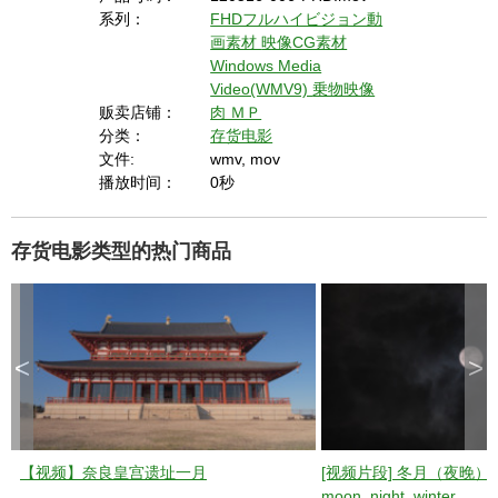
系列：
FHDフルハイビジョン動
画素材
映像CG素材
Windows Media
Video(WMV9)
乗物映像
贩卖店铺：
肉 ＭＰ
分类：
存货电影
文件:
wmv, mov
播放时间：
0秒
存货电影类型的热门商品
<
>
【视频】奈良皇宫遗址一月
[视频片段] 冬月（夜晚）
moon_night_winter