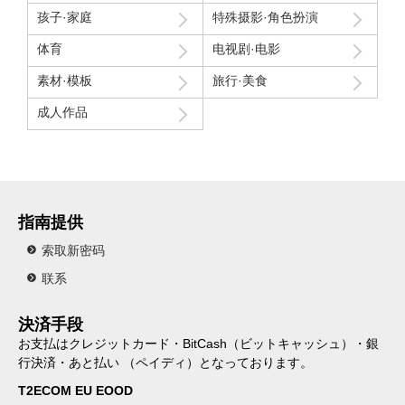
孩子·家庭
特殊摄影·角色扮演
体育
电视剧·电影
素材·模板
旅行·美食
成人作品
指南提供
索取新密码
联系
決済手段
お支払はクレジットカード・BitCash（ビットキャッシュ）・銀
行決済・あと払い （ペイディ）となっております。
T2ECOM EU EOOD