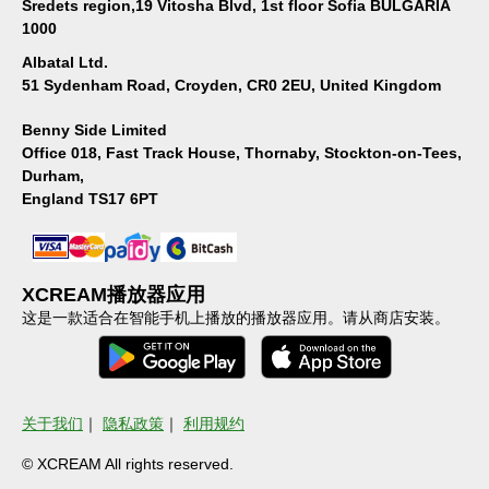
Sredets region,19 Vitosha Blvd, 1st floor Sofia BULGARIA
1000
Albatal Ltd.
51 Sydenham Road, Croyden, CR0 2EU, United Kingdom
Benny Side Limited
Office 018, Fast Track House, Thornaby, Stockton-on-Tees,
Durham,
England TS17 6PT
XCREAM播放器应用
这是一款适合在智能手机上播放的播放器应用。请从商店安装。
关于我们
｜
隐私政策
｜
利用规约
© XCREAM All rights reserved.