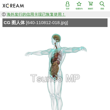
登录
收藏夹内
购物车
搜索
海外发行的信用卡现已恢复使用！
CG 图人体
[640-110812-018.jpg]