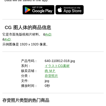
* Data will be saved in the app.
CG 图人体的商品信息
它是市面免版税相片材料。 &
#xD;
&
#xD;
示例图像是 1920 x 1920 像素。
产品号码：
640-110812-018.jpg
系列：
イラストCG素材
贩卖店铺：
肉 ＭＰ
分类：
存货照片
文件:
jpg
播放时间：
0秒
存货照片类型的热门商品