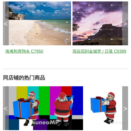
<
>
海滩和滑翔伞 C7950
现在回到金城堡 / 日落 C0389
同店铺的热门商品
<
>