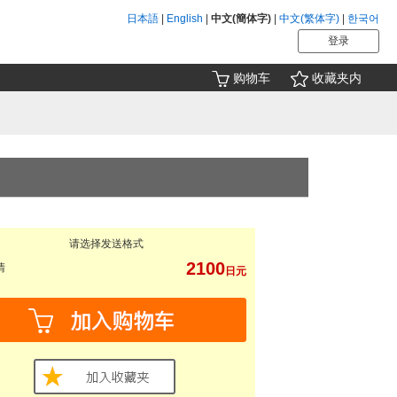
日本語
|
English
|
中文(簡体字)
|
中文(繁体字)
|
한국어
登录
购物车
收藏夹内
请选择发送格式
2100
清
日元