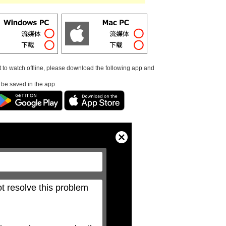
t to watch offline, please download the following app and
l be saved in the app.
Close
Modal
Dialog
t resolve this problem 