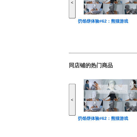
<
扔馅饼体验#62：熊猫游戏
同店铺的热门商品
<
扔馅饼体验#62：熊猫游戏