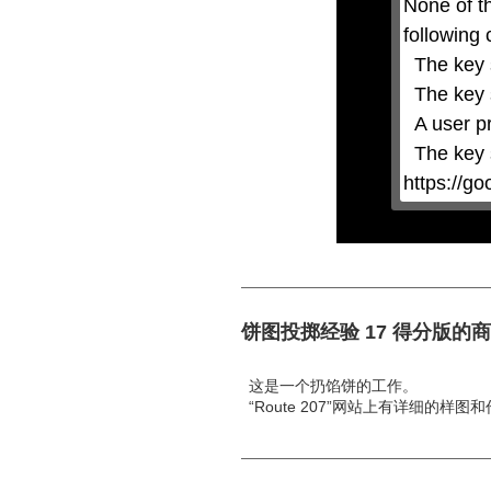
None of t
or
activating
following 
the
close
  The key system is not supported.

button.
  The key system does not support the features requested (e.g. persistent state).

  A user prompt was shown and the user denied access.

  The key system is not available from unsecure contexts. (ie. requires HTTPS) See 
https://g
饼图投掷经验 17 得分版的
这是一个扔馅饼的工作。
“Route 207”网站上有详细的样图