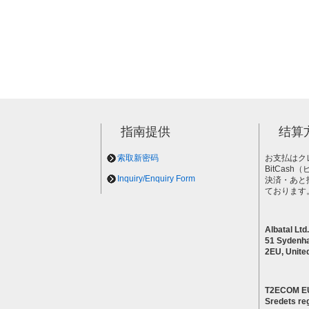
指南提供
结算
索取新密码
お支払はク
BitCas
Inquiry/Enquiry Form
決済・あと
ております
Albatal Ltd.
51 Sydenh
2EU, Unite
T2ECOM E
Sredets reg