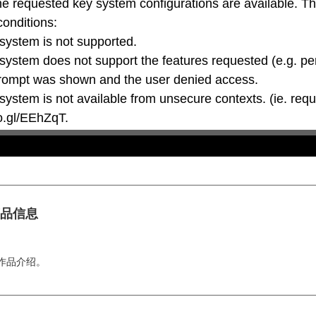
he requested key system configurations are available. T
conditions:

oo.gl/EEhZqT.
商品信息
和作品介绍。