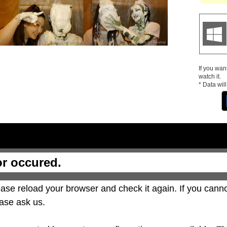
If you wan
watch it.
* Data wil
or occured.
ase reload your browser and check it again. If you canno
ase ask us.
