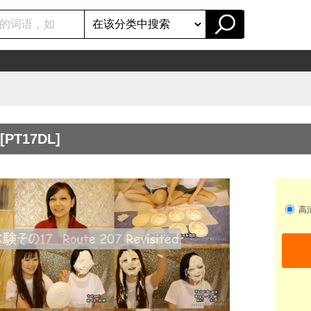
[PT17DL]
高