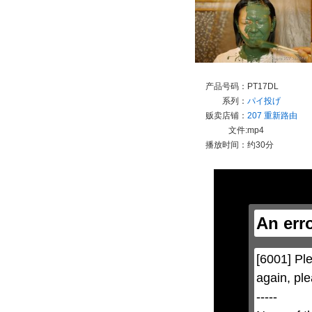
产品号码：
PT17DL
系列：
パイ投げ
贩卖店铺：
207 重新路由
文件:
mp4
播放时间：
约30分
This
is
a
modal
window.
An err
This
modal
can
be
[6001] Ple
closed
by
again, ple
pressing
the
-----

Escape
key