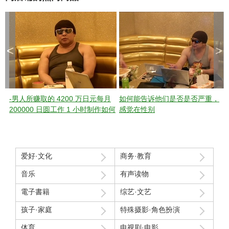
<
>
-男人所赚取的 4200 万日元每月
如何能告诉他们是否是否严重，
200000 日圆工作 1 小时制作如何
感觉在性别
~ 120 分钟活
爱好·文化
商务·教育
音乐
有声读物
電子書籍
综艺·文艺
孩子·家庭
特殊摄影·角色扮演
体育
电视剧·电影