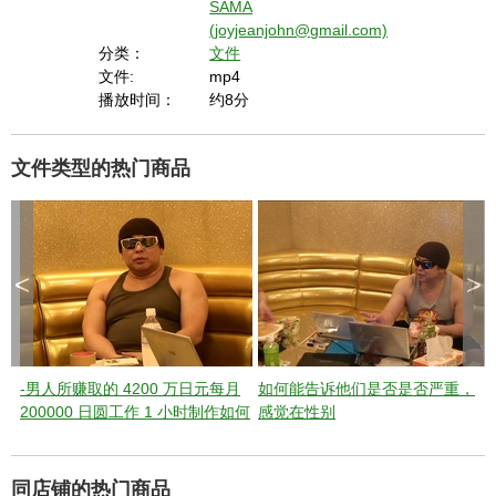
SAMA
(joyjeanjohn@gmail.com)
分类：
文件
文件:
mp4
播放时间：
约8分
文件类型的热门商品
<
>
-男人所赚取的 4200 万日元每月
如何能告诉他们是否是否严重，
200000 日圆工作 1 小时制作如何
感觉在性别
~ 120 分钟活
同店铺的热门商品