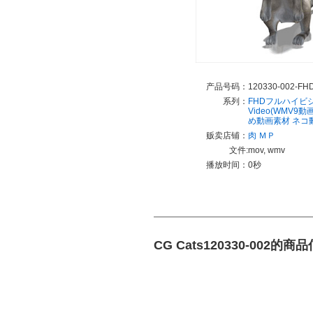
产品号码：
120330-002-FH
系列：
FHDフルハイビ
Video(WMV9
め動画素材
ネコ
贩卖店铺：
肉 ＭＰ
文件:
mov, wmv
播放时间：
0秒
CG Cats120330-002的商