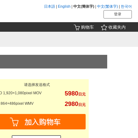
日本語
|
English
|
中文(簡体字)
|
中文(繁体字)
|
한국어
登录
购物车
收藏夹内
请选择发送格式
5980
 1,920×1,080pixel MOV
日元
2980
864×486pixel WMV
日元