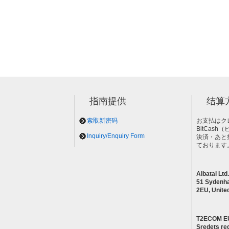
指南提供
结算
索取新密码
お支払はク
BitCas
Inquiry/Enquiry Form
決済・あと
ております
Albatal Ltd.
51 Sydenh
2EU, Unite
T2ECOM E
Sredets reg