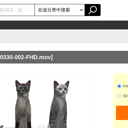
20330-002-FHD.mov]
FHD
SD 