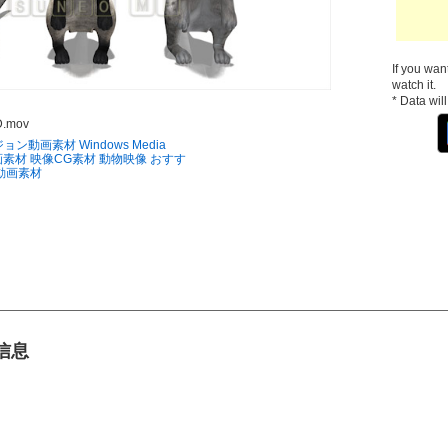
If you wan
watch it.
* Data wil
D.mov
ジョン動画素材
Windows Media
動画素材
映像CG素材
動物映像
おすす
動画素材
品信息