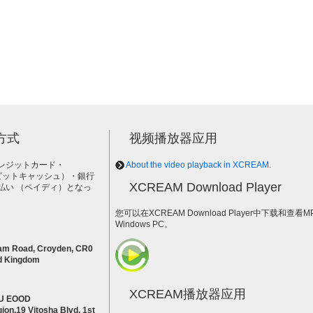
方式
视频播放器应用
レジットカード・
About the video playback in XCREAM.
h（ビットキャッシュ）・銀行
XCREAM Download Player
払い （ペイディ）となっ
。
您可以在XCREAM Download Player中下载和查看
Windows PC。
am Road, Croyden, CR0
d Kingdom
XCREAM播放器应用
U EOOD
ion,19 Vitosha Blvd, 1st