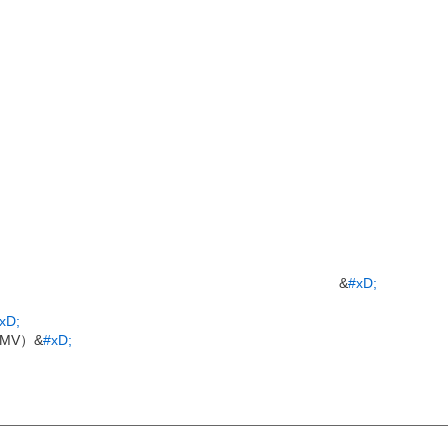
&
#xD;
xD;
(WMV）&
#xD;