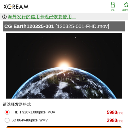
登录
收藏
海外发行的信用卡现已恢复使用！
CG Earth120325-001
[120325-001-FHD.mov]
请选择发送格式
5980
FHD 1,920×1,080pixel MOV
日元
2980
SD 864×486pixel WMV
日元