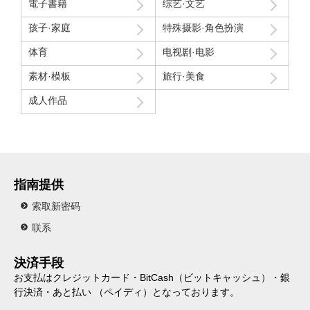
電子書籍
综艺·文艺
孩子·家庭
特殊摄影·角色扮演
体育
电视剧·电影
素材·模板
旅行·美食
成人作品
指南提供
索取新密码
联系
決済手段
お支払はクレジットカード・BitCash（ビットキャッシュ）・銀
行決済・あと払い （ペイディ）となっております。