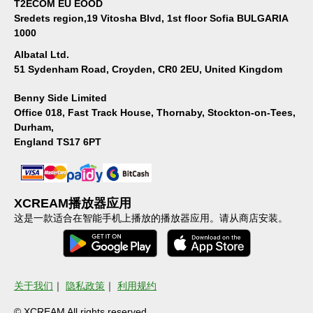
T2ECOM EU EOOD
Sredets region,19 Vitosha Blvd, 1st floor Sofia BULGARIA
1000
Albatal Ltd.
51 Sydenham Road, Croyden, CR0 2EU, United Kingdom
Benny Side Limited
Office 018, Fast Track House, Thornaby, Stockton-on-Tees,
Durham,
England TS17 6PT
XCREAM播放器应用
这是一款适合在智能手机上播放的播放器应用。请从商店安装。
关于我们
｜
隐私政策
｜
利用规约
© XCREAM All rights reserved.