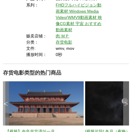
系列：
FHDフルハイビジョン動
画素材
Windows Media
Video(WMV9動画素材
映
像CG素材
宇宙
おすすめ
動画素材
贩卖店铺：
肉 ＭＰ
分类：
存货电影
文件:
wmv, mov
播放时间：
0秒
存货电影类型的热门商品
<
>
【视频】奈良皇宫遗址一月
[视频片段] 冬月（夜晚）