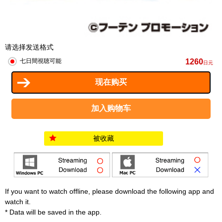
请选择发送格式
1260
七日間視聴可能
日元
被收藏
If you want to watch offline, please download the following app and
watch it.
* Data will be saved in the app.