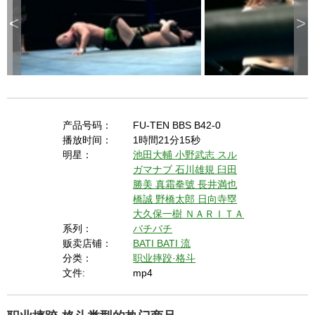
<
>
产品号码：
FU-TEN BBS B42-0
播放时间：
1時間21分15秒
明星：
池田大輔
小野武志
スル
ガマナブ
石川雄規
臼田
勝美
真霜拳號
長井満也
橋誠
野橋太郎
日向寺塁
大久保一樹
ＮＡＲＩＴＡ
系列：
バチバチ
贩卖店铺：
BATI BATI 流
分类：
职业摔跤·格斗
文件:
mp4