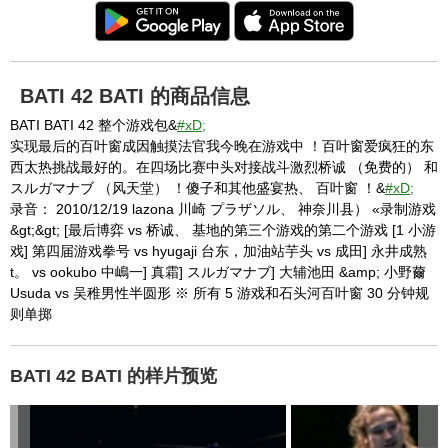
BATI 42 BATI 的商品信息
BATI BATI 42 整个游戏包&
#xD;
实现最后的百叶窗成因触摸法官我今晚在游戏中 ！百叶窗爱疯狂的东
西太热挑战最好的。在四场比赛中头对接战斗激烈桥诚 （免费的） 和
スルガマナブ （风天堂） ！傻子和其他盛宴热、 百叶窗 ！&
#xD;
录音： 2010/12/19 lazona 川崎 プラザソル、 神奈川县） «录制游戏
&gt;&gt; [最后博弈 vs 桥诚、 基地的第三个游戏的第二个游戏 [1 小游
戏] 第四届游戏拳号 vs hyugaji 台东，加油站芋头 vs 成田] 永井成熟
t。 vs ookubo 中嶋一] 真霜] スルガマナブ] 大辅池田 &amp; 小野薾
Usuda vs 吴稚男性半圆形 ※ 所有 5 游戏和石头河百叶窗 30 分钟规
则单掷
BATI 42 BATI 的样片预览