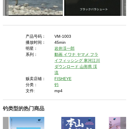
产品号码：
VM-1003
播放时间：
45min
明星：
岩井渓一郎
系列：
動画
イワナ
ヤマメ
フラ
イフィッシング
寒河江川
ダウンロード
山形県
渓
流
贩卖店铺：
FISHEYE
分类：
钓
文件:
mp4
钓类型的热门商品