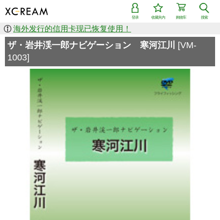
登录
收藏夹内
购物车
搜索
海外发行的信用卡现已恢复使用！
ザ・岩井渓一郎ナビゲーション 寒河江川
[VM-
1003]