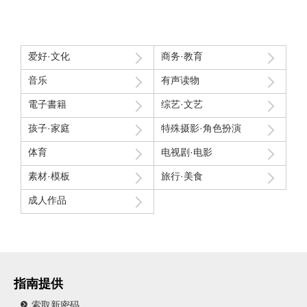
爱好·文化
商务·教育
音乐
有声读物
電子書籍
综艺·文艺
孩子·家庭
特殊摄影·角色扮演
体育
电视剧·电影
素材·模板
旅行·美食
成人作品
指南提供
索取新密码