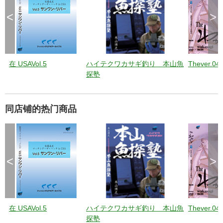
<
>
在 USAVol.5
ハイテクワカサギ釣り 本山魚
Thever.04
探塾
同店铺的热门商品
<
>
在 USAVol.5
ハイテクワカサギ釣り 本山魚
Thever.04
探塾