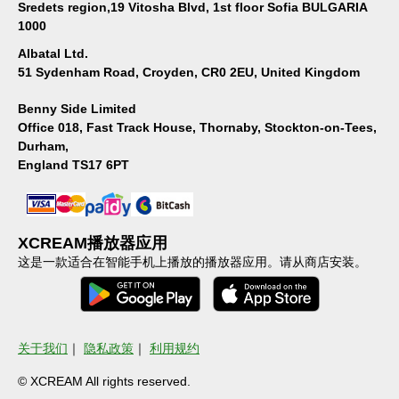
Sredets region,19 Vitosha Blvd, 1st floor Sofia BULGARIA
1000
Albatal Ltd.
51 Sydenham Road, Croyden, CR0 2EU, United Kingdom
Benny Side Limited
Office 018, Fast Track House, Thornaby, Stockton-on-Tees,
Durham,
England TS17 6PT
XCREAM播放器应用
这是一款适合在智能手机上播放的播放器应用。请从商店安装。
关于我们
｜
隐私政策
｜
利用规约
© XCREAM All rights reserved.