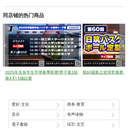
同店铺的热门商品
<
>
2025年关东学生手球春季联赛[男子第1组
第60届新土篮球常规赛《2
第4天] 5场比赛
爱好·文化
商务·教育
音乐
有声读物
電子書籍
综艺·文艺