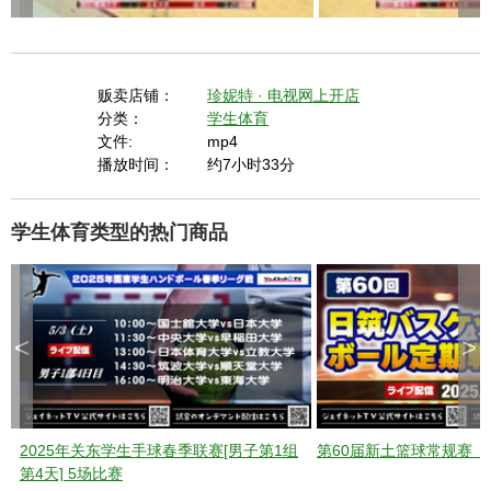
贩卖店铺：
珍妮特 · 电视网上开店
分类：
学生体育
文件:
mp4
播放时间：
约7小时33分
学生体育类型的热门商品
<
>
2025年关东学生手球春季联赛[男子第1组
第60届新土篮球常规赛《2
第4天] 5场比赛