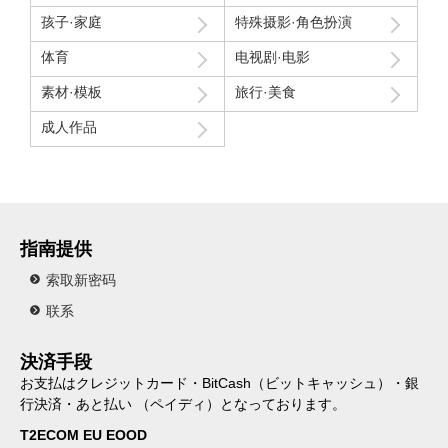
孩子·家庭
特殊摄影·角色扮演
体育
电视剧·电影
素材·模板
旅行·美食
成人作品
指南提供
索取新密码
联系
決済手段
お支払はクレジットカード・BitCash（ビットキャッシュ）・銀
行決済・あと払い （ペイディ）となっております。
T2ECOM EU EOOD