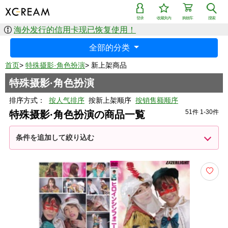
登录
收藏夹内
购物车
搜索
海外发行的信用卡现已恢复使用！
全部的分类
首页
>
特殊摄影·角色扮演
>
新上架商品
特殊摄影·角色扮演
排序方式：
按人气排序
按新上架顺序
按销售额顺序
51件 1-30件
特殊摄影·角色扮演の商品一覧
条件を追加して絞り込む