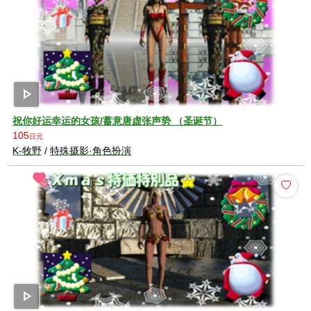
play_arrow
祝你好运幸运的女孩/蓄意唐虚张声势 （圣诞节）
105
日元
K-牧野
/
特殊摄影·角色扮演
play_arrow