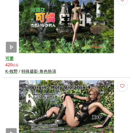
play_arrow
可爱
420
日元
K-牧野
/
特殊摄影·角色扮演