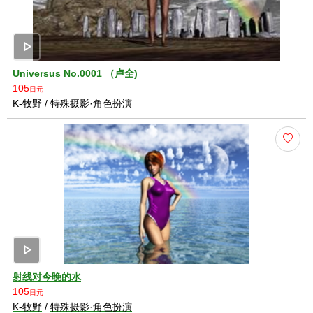
play_arrow
Universus No.0001 （卢全)
105
日元
K-牧野
/
特殊摄影·角色扮演
play_arrow
射线对今晚的水
105
日元
K-牧野
/
特殊摄影·角色扮演