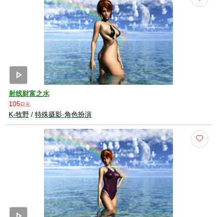
play_arrow
射线财富之水
105
日元
K-牧野
/
特殊摄影·角色扮演
play_arrow