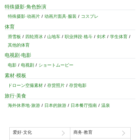
特殊摄影·角色扮演
特殊摄影·动画片
动画片面具·服装
コスプレ
体育
滑雪板
四轮滑冰
山地车
职业摔跤·格斗
剑术
学生体育
其他的体育
电视剧·电影
电影
电视剧
ショートムービー
素材·模板
ドローン空撮素材
存货照片
存货电影
旅行·美食
海外休养地·旅游
日本的旅游
日本餐厅指南
温泉
爱好·文化
商务·教育