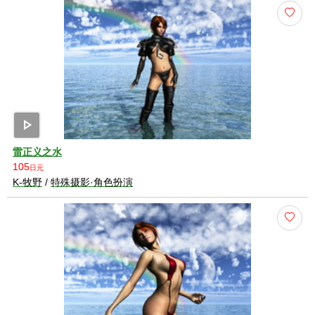
play_arrow
雷正义之水
105
日元
K-牧野
/
特殊摄影·角色扮演