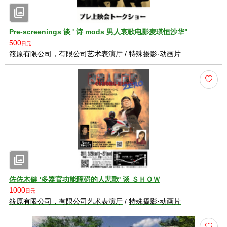
photo_library
Pre-screenings 谈 ' 诗 mods 男人哀歌电影麦琪恒沙华"
500
日元
筱原有限公司，有限公司艺术表演厅
/
特殊摄影·动画片
photo_library
佐佐木健 '多器官功能障碍的人悲歌' 谈 ＳＨＯＷ
1000
日元
筱原有限公司，有限公司艺术表演厅
/
特殊摄影·动画片