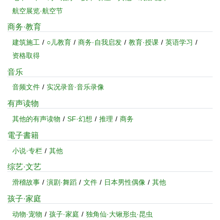
航空展览·航空节
商务·教育
建筑施工
○儿教育
商务·自我启发
教育·授课
英语学习
资格取得
音乐
音频文件
实况录音·音乐录像
有声读物
其他的有声读物
SF·幻想
推理
商务
電子書籍
小说·专栏
其他
综艺·文艺
滑稽故事
演剧·舞蹈
文件
日本男性偶像
其他
孩子·家庭
动物·宠物
孩子·家庭
独角仙·大锹形虫·昆虫