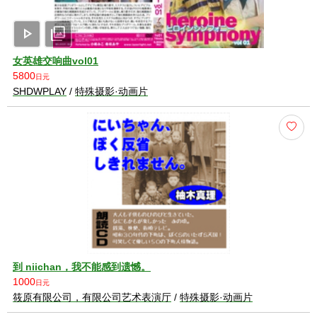
play_arrow
photo_library
女英雄交响曲vol01
5800
日元
SHDWPLAY
/
特殊摄影·动画片
到 niichan，我不能感到遗憾。
1000
日元
筱原有限公司，有限公司艺术表演厅
/
特殊摄影·动画片