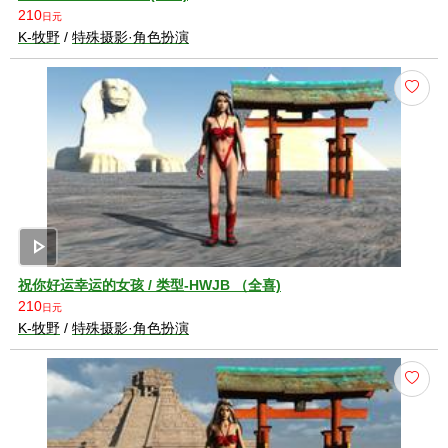
210
日元
K-牧野
/
特殊摄影·角色扮演
play_arrow
祝你好运幸运的女孩 / 类型-HWJB （全喜)
210
日元
K-牧野
/
特殊摄影·角色扮演