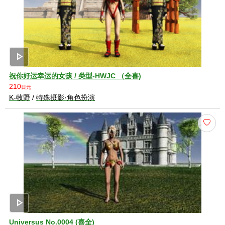
play_arrow
祝你好运幸运的女孩 / 类型-HWJC （全喜)
210
日元
K-牧野
/
特殊摄影·角色扮演
play_arrow
Universus No.0004 (喜全)