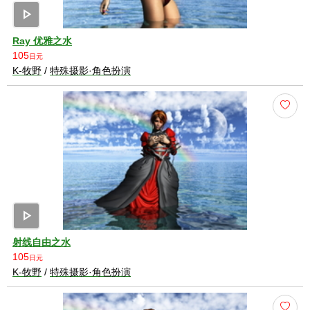
play_arrow
Ray 优雅之水
105
日元
K-牧野
/
特殊摄影·角色扮演
play_arrow
射线自由之水
105
日元
K-牧野
/
特殊摄影·角色扮演