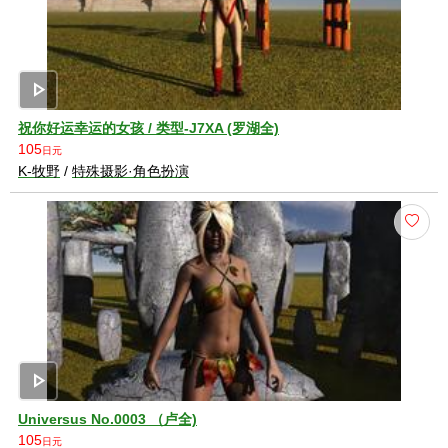
play_arrow
祝你好运幸运的女孩 / 类型-J7XA (罗湖全)
105
日元
K-牧野
/
特殊摄影·角色扮演
play_arrow
Universus No.0003 （卢全)
105
日元