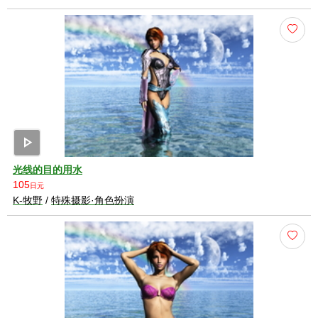
play_arrow
光线的目的用水
105
日元
K-牧野
/
特殊摄影·角色扮演