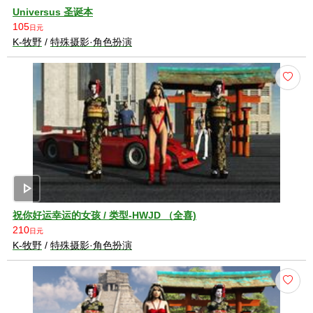
Universus 圣诞本
105
日元
K-牧野
/
特殊摄影·角色扮演
play_arrow
祝你好运幸运的女孩 / 类型-HWJD （全喜)
210
日元
K-牧野
/
特殊摄影·角色扮演