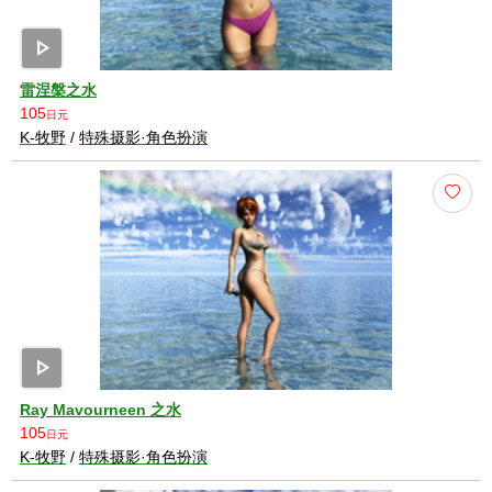
play_arrow
雷涅槃之水
105
日元
K-牧野
/
特殊摄影·角色扮演
play_arrow
Ray Mavourneen 之水
105
日元
K-牧野
/
特殊摄影·角色扮演