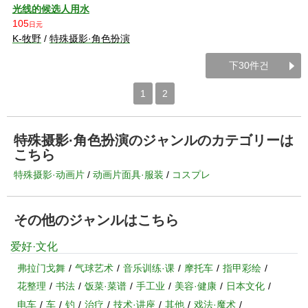
光线的候选人用水
105
日元
K-牧野
/
特殊摄影·角色扮演
下30件건
1
2
特殊摄影·角色扮演のジャンルのカテゴリーは
こちら
特殊摄影·动画片
动画片面具·服装
コスプレ
その他のジャンルはこちら
爱好·文化
弗拉门戈舞
气球艺术
音乐训练·课
摩托车
指甲彩绘
花整理
书法
饭菜·菜谱
手工业
美容·健康
日本文化
电车
车
钓
治疗
技术·讲座
其他
戏法·魔术