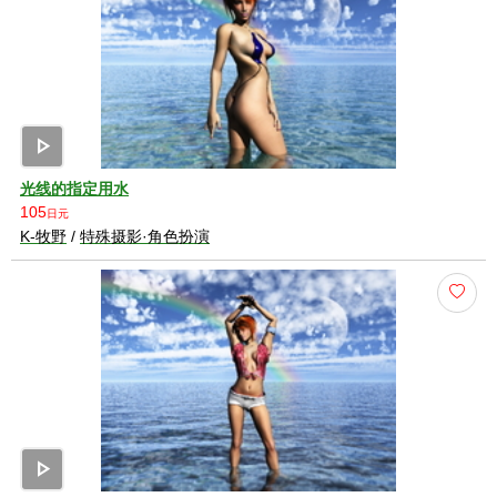
play_arrow
光线的指定用水
105
日元
K-牧野
/
特殊摄影·角色扮演
play_arrow