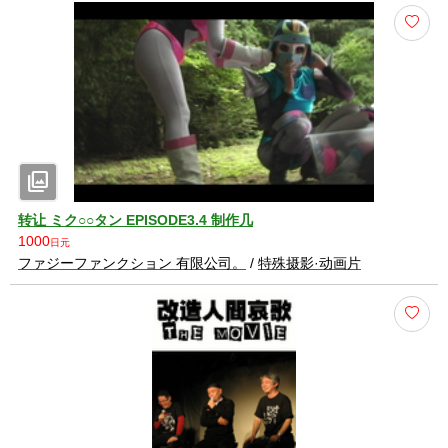
photo_library
转让 ミク○○タン EPISODE3.4 制作几
1000
日元
ファジーファンクション 有限公司。
/
特殊摄影·动画片