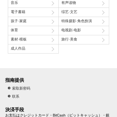
音乐
有声读物
電子書籍
综艺·文艺
孩子·家庭
特殊摄影·角色扮演
体育
电视剧·电影
素材·模板
旅行·美食
成人作品
指南提供
索取新密码
联系
決済手段
お支払はクレジットカード・BitCash（ビットキャッシュ）・銀