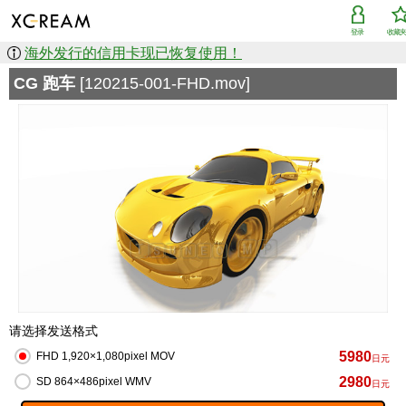
登录
收藏
海外发行的信用卡现已恢复使用！
CG 跑车
[120215-001-FHD.mov]
请选择发送格式
5980
FHD 1,920×1,080pixel MOV
日元
2980
SD 864×486pixel WMV
日元