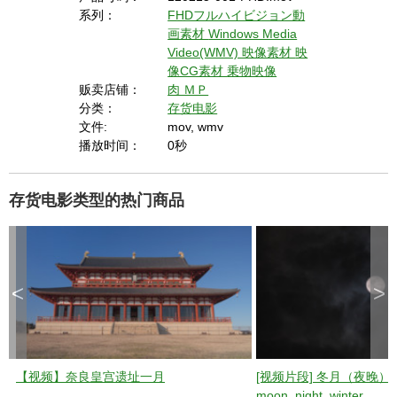
系列：
FHDフルハイビジョン動
画素材
Windows Media
Video(WMV) 映像素材
映
像CG素材
乗物映像
贩卖店铺：
肉 ＭＰ
分类：
存货电影
文件:
mov, wmv
播放时间：
0秒
存货电影类型的热门商品
<
>
【视频】奈良皇宫遗址一月
[视频片段] 冬月（夜晚）
moon_night_winter