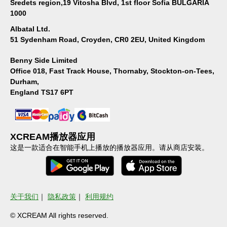
Sredets region,19 Vitosha Blvd, 1st floor Sofia BULGARIA
1000
Albatal Ltd.
51 Sydenham Road, Croyden, CR0 2EU, United Kingdom
Benny Side Limited
Office 018, Fast Track House, Thornaby, Stockton-on-Tees,
Durham,
England TS17 6PT
XCREAM播放器应用
这是一款适合在智能手机上播放的播放器应用。请从商店安装。
关于我们
｜
隐私政策
｜
利用规约
© XCREAM All rights reserved.