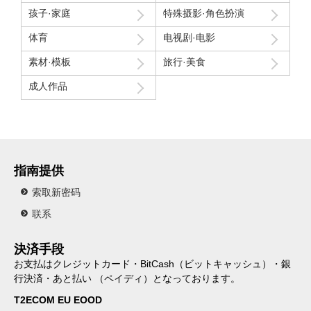
孩子·家庭
特殊摄影·角色扮演
体育
电视剧·电影
素材·模板
旅行·美食
成人作品
指南提供
索取新密码
联系
決済手段
お支払はクレジットカード・BitCash（ビットキャッシュ）・銀
行決済・あと払い （ペイディ）となっております。
T2ECOM EU EOOD