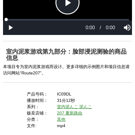
a
a
l
l
w
D
[6001] Please reload your browser and check it 
i
i
n
a
d
again. If you cannot resolve this problem again, 
l
o
o
w
g
please ask us.

.
T
h
-----

i
s
m
None of the requested key system configurations 
o
d
are available. This may happen under the 
a
室内泥浆游戏第九部分：脸部浸泥测验的商品
l
c
信息
following conditions:

a
n
b
  The key system is not supported.

本项目专为室内泥浆游戏而设计。更多详细的示例图片和项目信息请
e
c
访问网站“Route207”。
  The key system does not support the features 
l
o
s
requested (e.g. persistent state).

e
d
b
  A user prompt was shown and the user denied 
y
产品号码：
IC09DL
p
r
access.

播放时间：
31分12秒
e
s
  The key system is not available from unsecure 
系列：
室内泥んこ
泥んこ
s
i
贩卖店铺：
207 重新路由
n
contexts. (ie. requires HTTPS) See 
g
分类：
其他
t
h
https://goo.gl/EEhZqT.
e
文件:
mp4
E
s
c