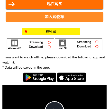
被收藏
If you want to watch offline, please download the following app and
watch it.
* Data will be saved in the app.
T
h
i
C
s
l
i
o
s
s
a
e
An error occured.
m
M
o
o
d
d