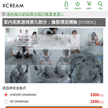
登录
收藏夹内
购物车
搜索
海外发行的信用卡现已恢复使用！
室内泥浆游戏第九部分：脸部浸泥测验
[IC09DL]
请选择发送格式
3300
UHD(4K) (Indefinite)
日元
3200
HD (Indefinite)
日元