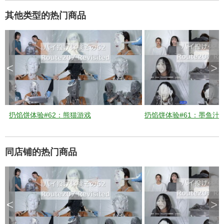
a
p
e
其他类型的热门商品
k
e
y
o
r
a
c
t
i
v
<
>
a
t
i
n
g
t
h
e
c
l
扔馅饼体验#62：熊猫游戏
扔馅饼体验#61：墨鱼汁
o
s
e
b
u
t
t
同店铺的热门商品
o
n
.
<
>