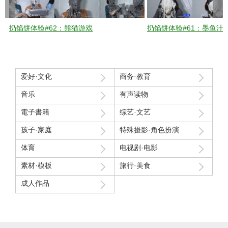
扔馅饼体验#62：熊猫游戏
扔馅饼体验#61：墨鱼汁
爱好·文化
商务·教育
音乐
有声读物
電子書籍
综艺·文艺
孩子·家庭
特殊摄影·角色扮演
体育
电视剧·电影
素材·模板
旅行·美食
成人作品