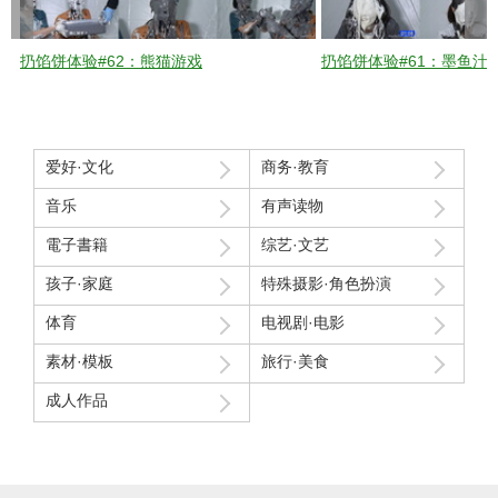
扔馅饼体验#62：熊猫游戏
扔馅饼体验#61：墨鱼汁
爱好·文化
商务·教育
音乐
有声读物
電子書籍
综艺·文艺
孩子·家庭
特殊摄影·角色扮演
体育
电视剧·电影
素材·模板
旅行·美食
成人作品