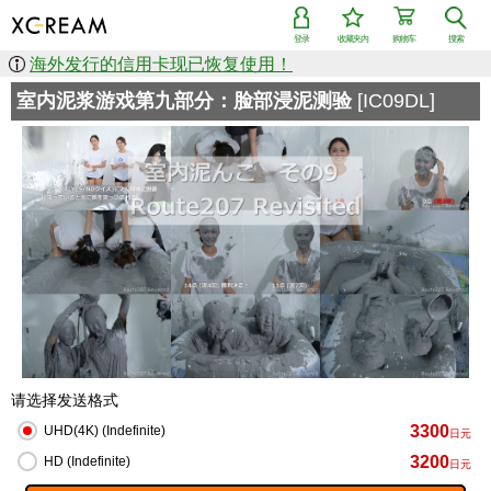
登录
收藏夹内
购物车
搜索
海外发行的信用卡现已恢复使用！
室内泥浆游戏第九部分：脸部浸泥测验
[IC09DL]
请选择发送格式
3300
UHD(4K) (Indefinite)
日元
3200
HD (Indefinite)
日元