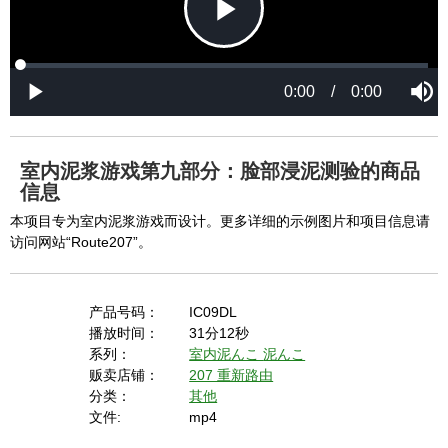
P
L
P
o
r
M
a
o
0:00
/
0:00
u
P
d
g
t
l
l
e
r
e
a
d
e
y
:
s
0
s
%
:
0
室内泥浆游戏第九部分：脸部浸泥测验的商品
%
a
信息
本项目专为室内泥浆游戏而设计。更多详细的示例图片和项目信息请
访问网站“Route207”。
y
产品号码：
IC09DL
播放时间：
31分12秒
V
系列：
室内泥んこ
泥んこ
贩卖店铺：
207 重新路由
分类：
其他
i
文件:
mp4