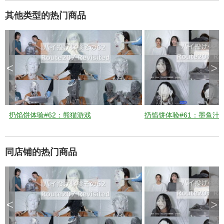
其他类型的热门商品
d
e
<
>
o
扔馅饼体验#62：熊猫游戏
扔馅饼体验#61：墨鱼汁
同店铺的热门商品
<
>