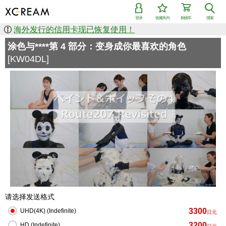
登录
收藏夹内
购物车
搜索
海外发行的信用卡现已恢复使用！
涂色与****第 4 部分：变身成你最喜欢的角色
[KW04DL]
请选择发送格式
3300
UHD(4K) (Indefinite)
日元
3200
HD (Indefinite)