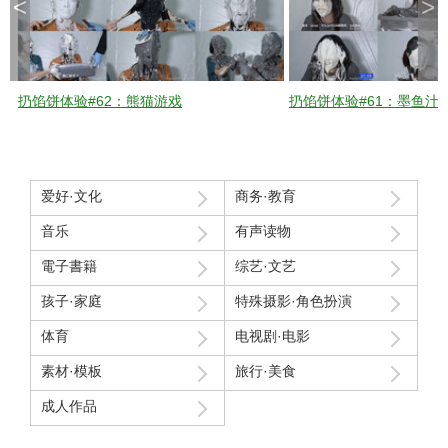
<
>
扔馅饼体验#62：熊猫游戏
扔馅饼体验#61：墨鱼汁
爱好·文化
商务·教育
音乐
有声读物
電子書籍
综艺·文艺
孩子·家庭
特殊摄影·角色扮演
体育
电视剧·电影
素材·模板
旅行·美食
成人作品