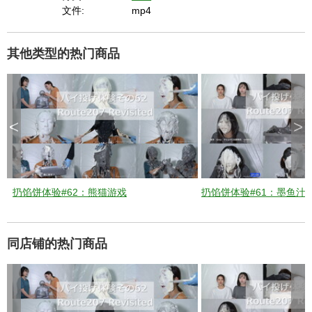
i
文件:
mp4
d
其他类型的热门商品
e
<
>
o
扔馅饼体验#62：熊猫游戏
扔馅饼体验#61：墨鱼汁
同店铺的热门商品