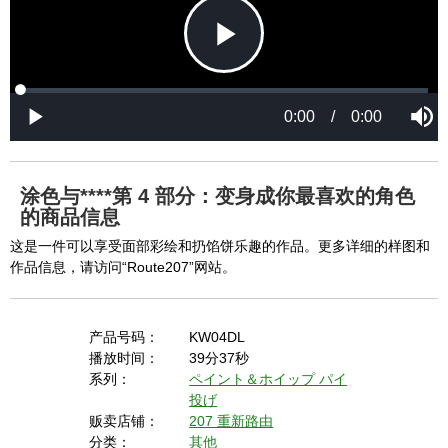
P
L
P
o
r
M
a
o
0:00
/
0:00
u
P
d
g
t
l
l
e
r
e
a
d
e
y
:
s
0
s
%
:
0
涂色与****第 4 部分：变身成你最喜欢的角色
%
a
的商品信息
这是一件可以享受面部彩绘和扔馅饼乐趣的作品。更多详细的样图和
作品信息，请访问“Route207”网站。
y
产品号码：
KW04DL
播放时间：
39分37秒
V
系列：
ペイント＆ホイップ
パイ
投げ
贩卖店铺：
207 重新路由
分类：
其他