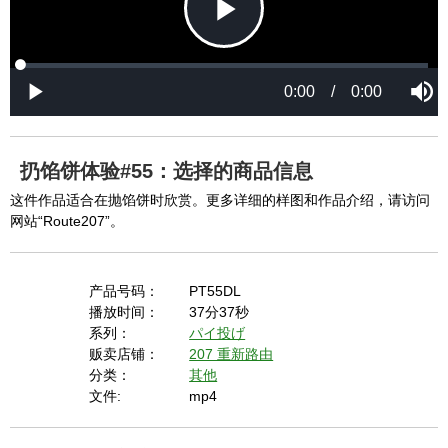
P
L
P
o
r
M
a
o
0:00
/
0:00
u
P
d
g
t
l
l
e
r
e
a
d
e
y
:
s
0
s
%
:
0
扔馅饼体验#55：选择的商品信息
%
a
这件作品适合在抛馅饼时欣赏。更多详细的样图和作品介绍，请访问
网站“Route207”。
y
产品号码：
PT55DL
播放时间：
37分37秒
系列：
パイ投げ
V
贩卖店铺：
207 重新路由
分类：
其他
文件:
mp4
i