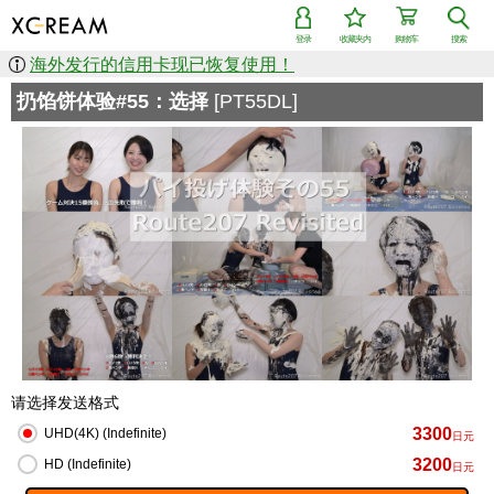
登录
收藏夹内
购物车
搜索
海外发行的信用卡现已恢复使用！
扔馅饼体验#55：选择
[PT55DL]
请选择发送格式
3300
UHD(4K) (Indefinite)
日元
3200
HD (Indefinite)
日元