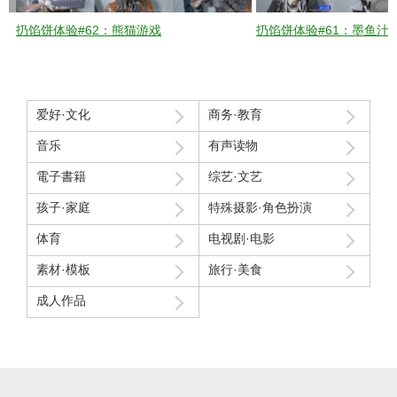
扔馅饼体验#62：熊猫游戏
扔馅饼体验#61：墨鱼汁
爱好·文化
商务·教育
音乐
有声读物
電子書籍
综艺·文艺
孩子·家庭
特殊摄影·角色扮演
体育
电视剧·电影
素材·模板
旅行·美食
成人作品