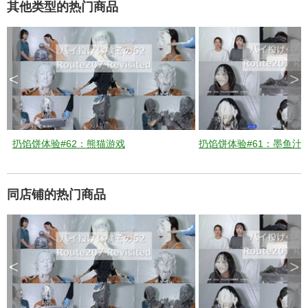
其他类型的热门商品
d
<
>
e
o
扔馅饼体验#62：熊猫游戏
扔馅饼体验#61：墨鱼汁
同店铺的热门商品
<
>