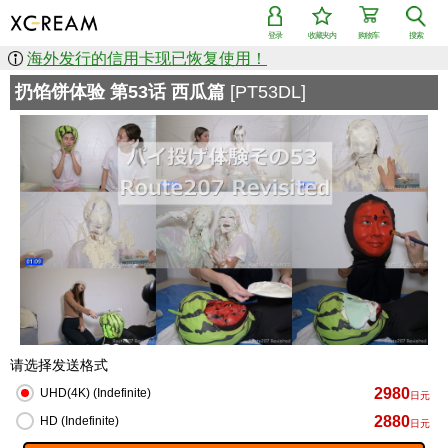
登录
收藏夹内
购物车
搜索
海外发行的信用卡现已恢复使用！
扔馅饼体验 第53话 西瓜篇
[PT53DL]
请选择发送格式
2980
UHD(4K) (Indefinite)
日元
2880
HD (Indefinite)
日元