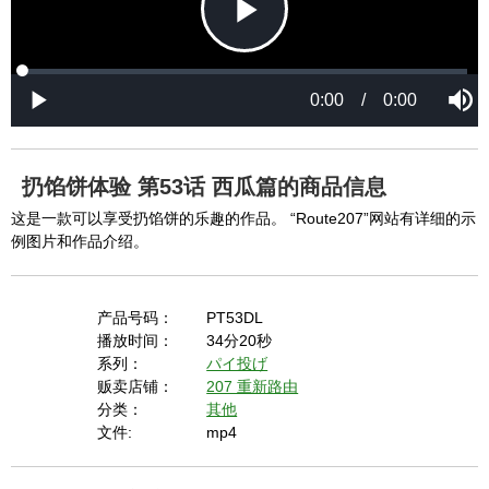
P
L
P
o
r
M
a
o
0:00
/
0:00
u
P
d
g
t
l
l
e
r
e
a
d
e
y
:
s
0
s
%
:
0
扔馅饼体验 第53话 西瓜篇的商品信息
%
a
这是一款可以享受扔馅饼的乐趣的作品。 “Route207”网站有详细的示
例图片和作品介绍。
y
产品号码：
PT53DL
播放时间：
34分20秒
系列：
パイ投げ
V
贩卖店铺：
207 重新路由
分类：
其他
文件:
mp4
i