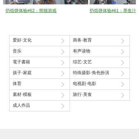
扔馅饼体验#62：熊猫游戏
扔馅饼体验#61：墨鱼汁
爱好·文化
商务·教育
音乐
有声读物
電子書籍
综艺·文艺
孩子·家庭
特殊摄影·角色扮演
体育
电视剧·电影
素材·模板
旅行·美食
成人作品