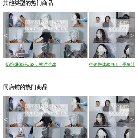
其他类型的热门商品
d
<
>
e
o
扔馅饼体验#62：熊猫游戏
扔馅饼体验#61：墨鱼汁
同店铺的热门商品
<
>