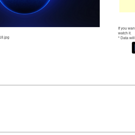
If you wan
watch it.
8.jpg
* Data wil