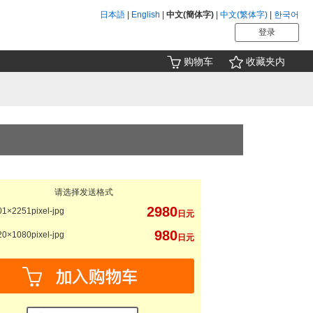
日本語
|
English
|
中文(簡体字)
|
中文(繁体字)
|
한국어
登录
购物车
收藏夹内
请选择发送格式
2980
1×2251pixel-jpg
日元
980
0×1080pixel-jpg
日元