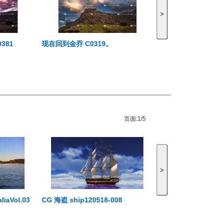
>
381
现在回到金乔 C0319。
页面:
1/5
>
aVol.03
CG 海盗 ship120518-008