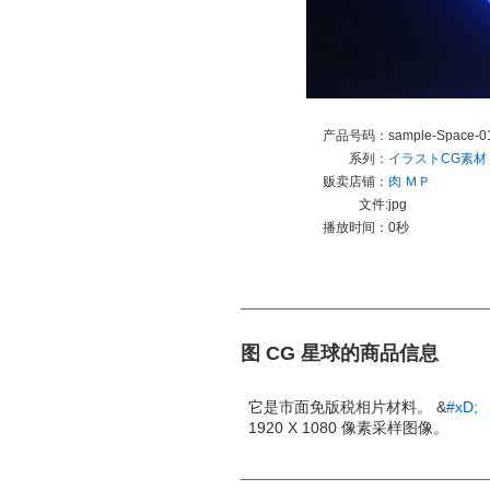
产品号码：
sample-Space-01
系列：
イラストCG素材
贩卖店铺：
肉 ＭＰ
文件:
jpg
播放时间：
0秒
图 CG 星球的商品信息
它是市面免版税相片材料。 &
#xD;
1920 X 1080 像素采样图像。