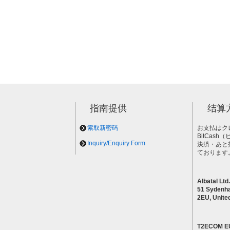
指南提供
结算
索取新密码
お支払はク
BitCas
Inquiry/Enquiry Form
決済・あと
ております
Albatal Ltd.
51 Sydenh
2EU, Unite
T2ECOM E