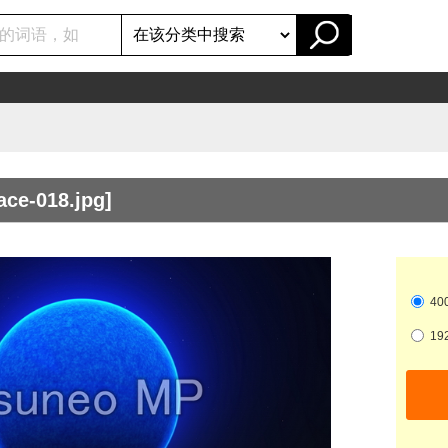
ce-018.jpg]
400
192