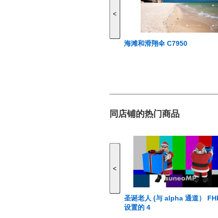
<
海滩和滑翔伞 C7950
同店铺的热门商品
<
圣诞老人 (与 alpha 通道） F
设置的 4