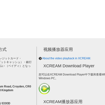
方式
视频播放器应用
レジットカード・
About the video playback in XCREAM.
h（ビットキャッシュ）・銀行
XCREAM Download Player
払い （ペイディ）となっ
。
您可以在XCREAM Download Player中下载和查看
Windows PC。
am Road, Croyden, CR0
d Kingdom
XCREAM播放器应用
U EOOD