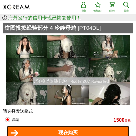
登录
收藏夹内
购物车
搜索
海外发行的信用卡现已恢复使用！
饼图投掷经验部分 4 冷静母鸡
[PT04DL]
请选择发送格式
1500
高清
日元