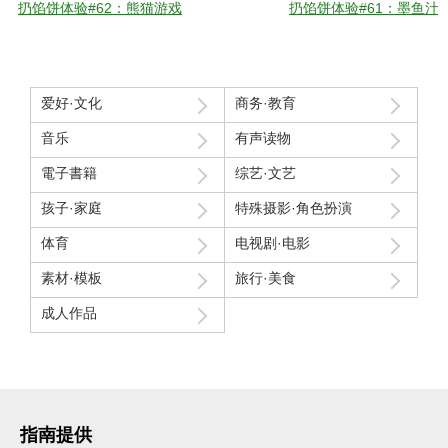
扔馅饼体验#62：熊猫游戏
扔馅饼体验#61：墨鱼汁
爱好·文化
商务·教育
音乐
有声读物
電子書籍
综艺·文艺
孩子·家庭
特殊摄影·角色扮演
体育
电视剧·电影
素材·模板
旅行·美食
成人作品
指南提供