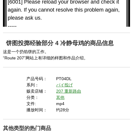
[6001] Please reload your browser and check it 
i
i
n
a
d
again. If you cannot resolve this problem again, 
l
o
o
w
g
please ask us.

.
T
h
-----

i
s
m
None of the requested key system configurations 
o
d
are available. This may happen under the 
a
饼图投掷经验部分 4 冷静母鸡的商品信息
l
c
following conditions:

a
这是一个扔馅饼的工作。
n
b
  The key system is not supported.

“Route 207”网站上有详细的样图和作品介绍。
e
c
  The key system does not support the features 
l
o
s
requested (e.g. persistent state).

e
d
产品号码：
PT04DL
b
  A user prompt was shown and the user denied 
y
系列：
パイ投げ
p
r
access.

贩卖店铺：
207 重新路由
e
s
  The key system is not available from unsecure 
分类：
其他
s
i
文件:
mp4
n
contexts. (ie. requires HTTPS) See 
g
播放时间：
约28分
t
h
https://goo.gl/EEhZqT.
e
E
s
c
其他类型的热门商品
a
p