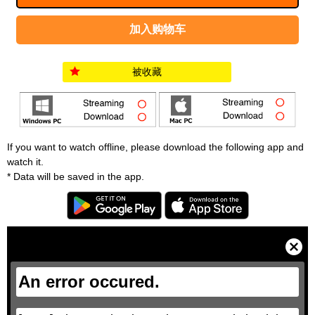
被收藏
If you want to watch offline, please download the following app and
watch it.
* Data will be saved in the app.
T
h
i
C
s
l
i
o
s
s
a
e
An error occured.
m
M
o
o
d
d
a
a
l
l
w
D