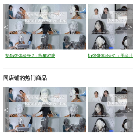
e
k
e
y
o
r
a
c
t
<
>
i
v
a
t
i
n
g
t
h
e
扔馅饼体验#62：熊猫游戏
扔馅饼体验#61：墨鱼汁
c
l
o
s
e
b
u
同店铺的热门商品
t
t
o
n
.
<
>