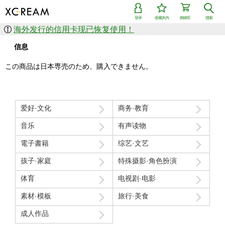
登录
收藏夹内
购物车
搜索
海外发行的信用卡现已恢复使用！
信息
この商品は日本専売のため、購入できません。
爱好·文化
商务·教育
音乐
有声读物
電子書籍
综艺·文艺
孩子·家庭
特殊摄影·角色扮演
体育
电视剧·电影
素材·模板
旅行·美食
成人作品